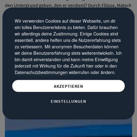
den Untergrund geben, den er verdient? Durch Flüsse, Matsch
und Gräben fahren? Dann bekommt ihr jetzt die Möglichkeit!
Wir laden ein zum Off Road Event: der Lauer & Süwer Jeep
Wir verwenden Cookies auf dieser Webseite, um dir
ein tolles Benutzererlebnis zu bieten. Dafür brauchen
Competition am Schloss Ehreshoven in Engelskirchen, 12.
wir allerdings deine Zustimmung. Einige Cookies sind
und 13. Oktober.
essentiell, andere helfen uns die Nutzererfahrung stets
zu verbessern. Mit anonymen Besucherdaten können
ZUM ARTIKEL
wir deine Benutzererfahrung stets weiterentwickeln. Ich
bin damit einverstanden und kann meine Einwilligung
jederzeit mit Wirkung für die Zukunft hier oder in den
Datenschutzbestimmungen
widerrufen oder ändern.
AKZEPTIEREN
EINSTELLUNGEN