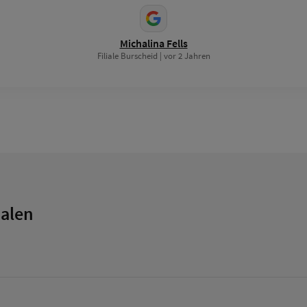
Michalina Fells
Filiale Burscheid | vor 2 Jahren
ialen