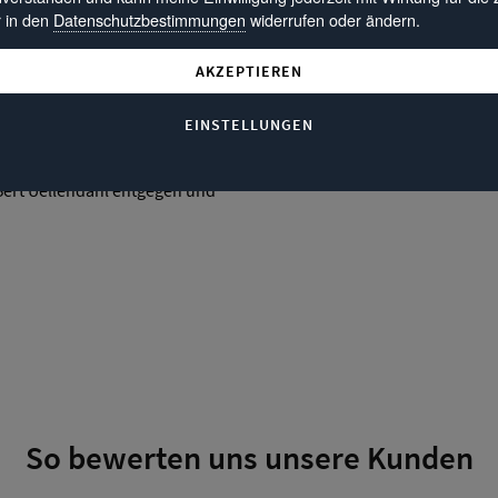
r in den
Datenschutzbestimmungen
widerrufen oder ändern.
Kundenprofil
AKZEPTIEREN
an grünen Wiesen und
EINSTELLUNGEN
rketing) nicht schlecht, im
t schon das "Objekt unserer
ert Uellendahl entgegen und
So bewerten uns unsere Kunden