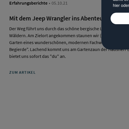
·
Erfahrungsberichte
05.10.21
hier ode
Mit dem Jeep Wrangler ins Abenteuerland – 
Der Weg führt uns durch das schöne bergische Land, vorbei 
Wäldern. Am Zielort angekommen staunen wir (Team Online Ma
Garten eines wunderschönen, modernen Fachwerkhauses steh
Begierde". Lachend kommt uns am Gartenzaun der Hausherr B
bietet uns sofort das "du" an.
ZUM ARTIKEL