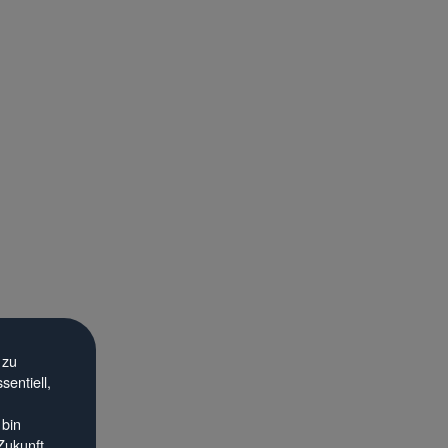
 zu
entiell,
 bin
Zukunft