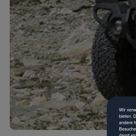
Wir verw
bieten. 
andere h
Besucher
damit ei