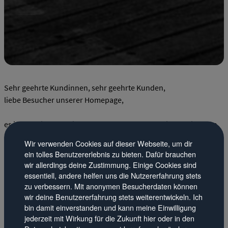
Sehr geehrte Kundinnen, sehr geehrte Kunden,
liebe Besucher unserer Homepage,
es ist soweit, am Freitag den 05.07.2013 präsentieren wir Ihnen
in unserem Stammhaus in Siegen unser neues "Flaggschiff", den
Wir verwenden Cookies auf dieser Webseite, um dir
2014er
Jeep Grand Cherokee
, ab 18.00 Uhr beginnt die offizelle
ein tolles Benutzererlebnis zu bieten. Dafür brauchen
Präsentation!
wir allerdings deine Zustimmung. Einige Cookies sind
essentiell, andere helfen uns die Nutzererfahrung stets
Und wie sich das für einen echten "Star" gehört, haben wir den
zu verbessern. Mit anonymen Besucherdaten können
wir deine Benutzererfahrung stets weiterentwickeln. Ich
"Rummel" gleich mal erhöht und die Gruppe
Hörgerät
zu uns
bin damit einverstanden und kann meine Einwilligung
eingeladen, sie stellen ab 19.00 Uhr Ihr neues Musikvideo mit
jederzeit mit Wirkung für die Zukunft hier oder in den
dem Titel "Meer" bei uns offiziell vor - als Premiere in