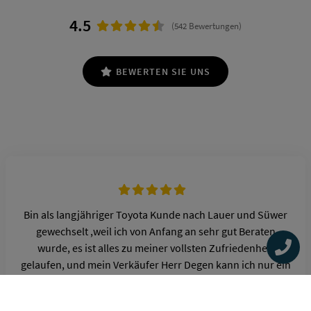
4.5
(542 Bewertungen)
BEWERTEN SIE UNS
Bin als langjähriger Toyota Kunde nach Lauer und Süwer
gewechselt ,weil ich von Anfang an sehr gut Beraten
wurde, es ist alles zu meiner vollsten Zufriedenheit
gelaufen, und mein Verkäufer Herr Degen kann ich nur ein
großes Lob aussprechen! So werden Geschäfte gemacht!
Können sich manche eine Scheibe von abschneiden