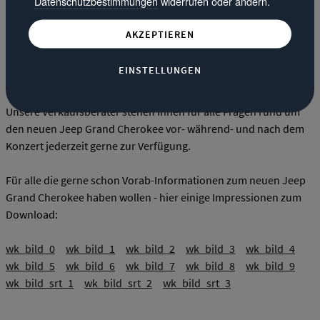
Datenschutzbestimmungen
widerrufen oder ändern.
Erstaustrahlung!
Auch unser neuer "Star" taucht in diesem Video auf, schauen Sie
AKZEPTIEREN
genau hin! Im Anschluß gibt es dann noch etwas LIVE-Musik von
Hörgerät
, danach beantworten Ihnen die Bandmitglieder gerne
EINSTELLUNGEN
alle Fragen zum neuen Video!
Unsere Verkaufsberater stehen Ihnen für alle Fragen rund um
den neuen
Jeep
Grand Cherokee
vor- während- und nach dem
Konzert jederzeit gerne zur Verfügung.
Für alle die gerne schon Vorab-Informationen zum neuen
Jeep
Grand Cherokee
haben wollen - hier einige Impressionen zum
Download:
wk_bild_0
wk_bild_1
wk_bild_2
wk_bild_3
wk_bild_4
wk_bild_5
wk_bild_6
wk_bild_7
wk_bild_8
wk_bild_9
wk_bild_srt_1
wk_bild_srt_2
wk_bild_srt_3