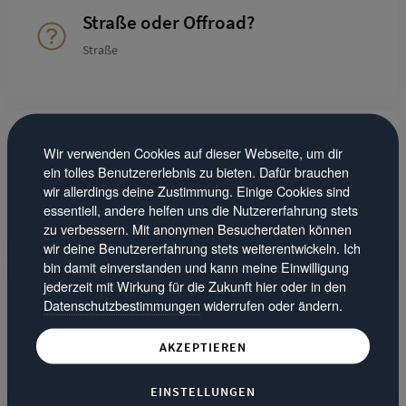
Straße oder Offroad?
Straße
Wir verwenden Cookies auf dieser Webseite, um dir
Etwas was du schon immer mal
ein tolles Benutzererlebnis zu bieten. Dafür brauchen
machen wolltest?
wir allerdings deine Zustimmung. Einige Cookies sind
Stelvio QV Nürburgring
essentiell, andere helfen uns die Nutzererfahrung stets
zu verbessern. Mit anonymen Besucherdaten können
wir deine Benutzererfahrung stets weiterentwickeln. Ich
bin damit einverstanden und kann meine Einwilligung
jederzeit mit Wirkung für die Zukunft hier oder in den
Datenschutzbestimmungen
widerrufen oder ändern.
Mit wem würdest du gerne einmal
zu Mittag essen?
AKZEPTIEREN
Charlie Chaplin
EINSTELLUNGEN