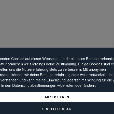
enden Cookies auf dieser Webseite, um dir ein tolles Benutzererlebnis
Dafür brauchen wir allerdings deine Zustimmung. Einige Cookies sind ess
elfen uns die Nutzererfahrung stets zu verbessern. Mit anonymen
daten können wir deine Benutzererfahrung stets weiterentwickeln. Ich
nverstanden und kann meine Einwilligung jederzeit mit Wirkung für die 
r in den
Datenschutzbestimmungen
widerrufen oder ändern.
olgreich am Markt tätige
AKZEPTIEREN
a Romeo, Fiat, Abarth, Fiat
 autorisierten Service für die Marken
EINSTELLUNGEN
en gehören Betriebe an den Standorten