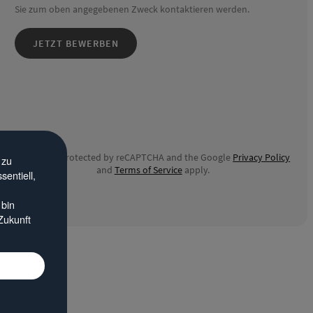
Sie zum oben angegebenen Zweck kontaktieren werden.
JETZT BEWERBEN
This site is protected by reCAPTCHA and the Google
Privacy Policy
 zu
and
Terms of Service
apply.
entiell,
 bin
Zukunft