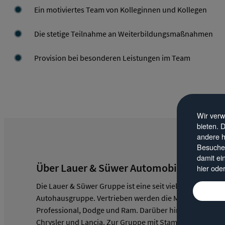
Ein motiviertes Team von Kolleginnen und Kollegen
Die stetige Teilnahme an Weiterbildungsmaßnahmen
Provision bei besonderen Leistungen im Team
Wir verw
bieten. 
andere h
Besucher
damit ei
Über Lauer & Süwer Automobile
hier ode
Die Lauer & Süwer Gruppe ist eine seit vielen Jahren erf
Autohausgruppe. Vertrieben werden die Marken Jeep, Alf
Professional, Dodge und Ram. Darüber hinaus bieten wir
Chrysler und Lancia. Zur Gruppe mit Stammsitz in Sieg