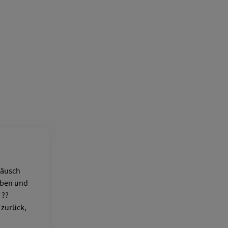
räusch
oben und
 ??
t zurück,