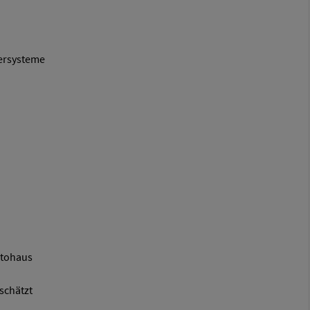
tersysteme
utohaus
schätzt