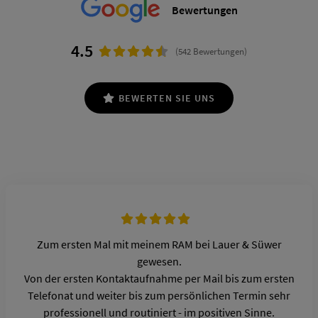
Ort
Bewertungen
einmal.
TERMIN ZU APPLE KALENDER HINZUFÜGEN
4.5
Zeit
ANDEREN TERMIN ANFRAGEN
(542 Bewertungen)
Wunschtermin nicht dabei?
Fahren Sie mit der Buchung ohne Termin fort. Wir
BEWERTEN SIE UNS
melden uns innerhalb von 60 Minuten und finden
gemeinsam mit Ihnen einen passenden Termin.
ANDEREN TERMIN ANFRAGEN
Informationen für die Probefahrt
Marke
Zum ersten Mal mit meinem RAM bei Lauer & Süwer
gewesen.
Modell
Von der ersten Kontaktaufnahme per Mail bis zum ersten
Telefonat und weiter bis zum persönlichen Termin sehr
professionell und routiniert - im positiven Sinne.