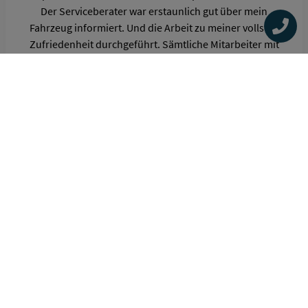
Der Serviceberater war erstaunlich gut über mein
Fahrzeug informiert. Und die Arbeit zu meiner vollsten
Zufriedenheit durchgeführt. Sämtliche Mitarbeiter mit
denen wir Kontakt hatten waren sehr freundlich und
zuvorkommend.
Vielen Dank und bis zum nä. Mal.
ARMINIUS
Filiale Siegen | vor 2 Jahren
Wie können wir Sie erreichen?