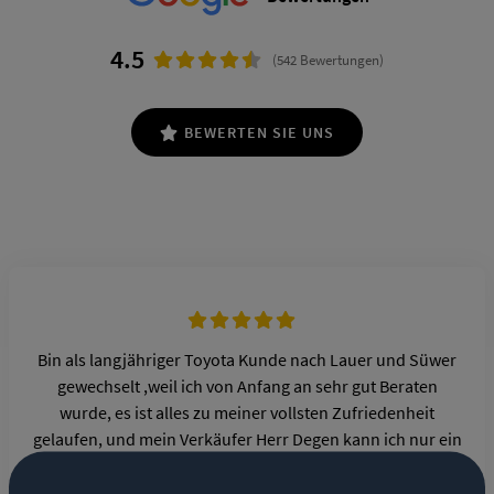
4.5
(542 Bewertungen)
BEWERTEN SIE UNS
Bin als langjähriger Toyota Kunde nach Lauer und Süwer
gewechselt ,weil ich von Anfang an sehr gut Beraten
wurde, es ist alles zu meiner vollsten Zufriedenheit
gelaufen, und mein Verkäufer Herr Degen kann ich nur ein
großes Lob aussprechen! So werden Geschäfte gemacht!
Können sich manche eine Scheibe von abschneiden