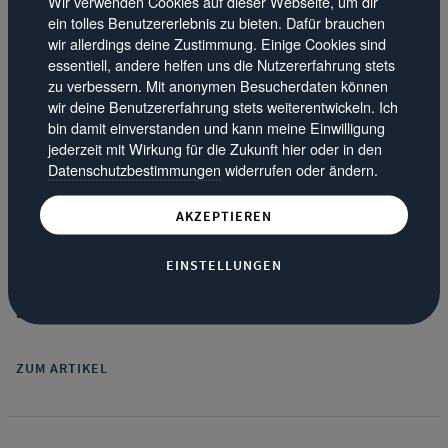
Wir verwenden Cookies auf dieser Webseite, um dir
ein tolles Benutzererlebnis zu bieten. Dafür brauchen
wir allerdings deine Zustimmung. Einige Cookies sind
essentiell, andere helfen uns die Nutzererfahrung stets
zu verbessern. Mit anonymen Besucherdaten können
·
wir deine Benutzererfahrung stets weiterentwickeln. Ich
Aktuelles
12.10.16
bin damit einverstanden und kann meine Einwilligung
jederzeit mit Wirkung für die Zukunft hier oder in den
Neuer Standort in Burscheid: Wir bieten Ihnen
Datenschutzbestimmungen
widerrufen oder ändern.
jetzt noch mehr
Sehr geehrte Kundin, sehr geehrter Kunde, wir möchten Sie
AKZEPTIEREN
über die Verlegung unserer Geschäftsräume und die
Erweiterung unseres Produktportfolios informieren. Unser
EINSTELLUNGEN
Verkauf ist ab sofort - schräg gegenüber unseres
angestammten Standorts - an folgender Adresse zu finden:
ZUM ARTIKEL