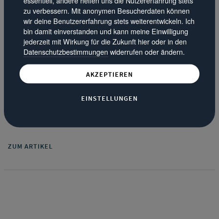
zu verbessern. Mit anonymen Besucherdaten können
wir deine Benutzererfahrung stets weiterentwickeln. Ich
·
bin damit einverstanden und kann meine Einwilligung
News
14.01.18
jederzeit mit Wirkung für die Zukunft hier oder in den
Datenschutzbestimmungen
widerrufen oder ändern.
Die Fiat Mirror Sondermodelle - Mit Apple CarPlay
und Android Auto
AKZEPTIEREN
Wer auch beim Autofahren nicht auf sein Smartphones
verzichten kann und keine Lust auf umständliche
EINSTELLUNGEN
Freisprecheinrichtungen hat, für den bieten die Fiat Mirror
Sondermodelle genau die richtige Lösung.
ZUM ARTIKEL