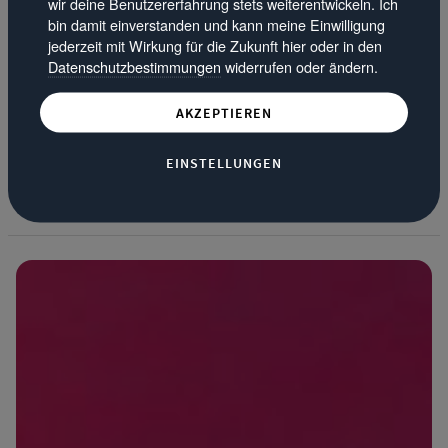
wir deine Benutzererfahrung stets weiterentwickeln. Ich
werden aufgebaut, Stühle platziert und gespannt auf
bin damit einverstanden und kann meine Einwilligung
großartige Acts gewartet – KulturPur 2019! Vom 06.-10. Juni
jederzeit mit Wirkung für die Zukunft hier oder in den
findet das alljährliche internationale Musik- und
Datenschutzbestimmungen
widerrufen oder ändern.
Theaterfestival statt, wie gewohnt romantisch gelegen im
südwestfälischen Rothaargebirge bei Hilchenbach in der Nähe
AKZEPTIEREN
von Siegen.
EINSTELLUNGEN
ZUM ARTIKEL