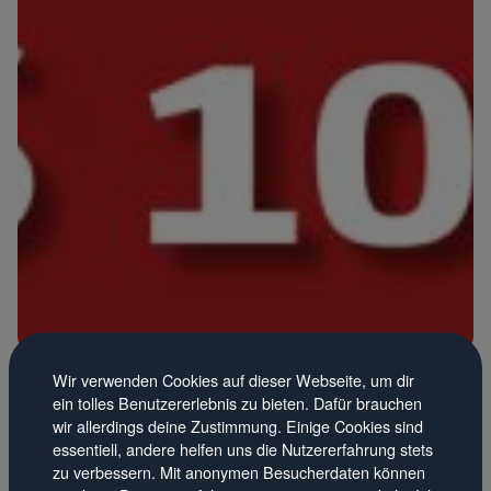
·
Wir verwenden Cookies auf dieser Webseite, um dir
Events
16.05.19
ein tolles Benutzererlebnis zu bieten. Dafür brauchen
wir allerdings deine Zustimmung. Einige Cookies sind
Bald ist wieder so weit: KulturPur 2019
essentiell, andere helfen uns die Nutzererfahrung stets
zu verbessern. Mit anonymen Besucherdaten können
Bald, um und an Pfingsten, ist es wieder so weit: Die Zelte